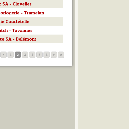
SA - Glovelier
orlogerie - Tramelan
ie Courtételle
tch - Tavannes
te SA - Delémont
<
1
2
3
4
5
6
>
»