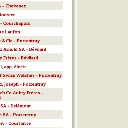
A - Chevenez
 Bouvier
 - Courchapoix
ue Laufon
& Cie - Porrentruy
oz Arnold SA - Bévilard
z Frères - Bévilard
, app. électr
t Swiss Watches - Porrentruy
, Joseph - Porrentruy
ch Co Aubry Frères -
t
 SA - Delémont
 SA - Porrentruy
A - Courfaivre