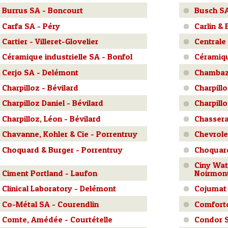
Burrus SA - Boncourt
Busch S
Carfa SA - Péry
Carlin &
Cartier - Villeret-Glovelier
Centrale
Céramique industrielle SA - Bonfol
Céramiq
Cerjo SA - Delémont
Chambaz 
Charpilloz - Bévilard
Charpill
Charpilloz Daniel - Bévilard
Charpillo
Charpilloz, Léon - Bévilard
Chasseral
Chavanne, Kohler & Cie - Porrentruy
Chevrole
Choquard & Burger - Porrentruy
Choquard
Ciny Wat
Ciment Portland - Laufon
Noirmon
Clinical Laboratory - Delémont
Cojumat
Co-Métal SA - Courendlin
Comforto
Comte, Amédée - Courtételle
Condor S