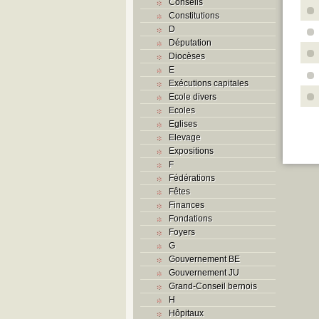
Conseils
Constitutions
D
Députation
Diocèses
E
Exécutions capitales
Ecole divers
Ecoles
Eglises
Elevage
Expositions
F
Fédérations
Fêtes
Finances
Fondations
Foyers
G
Gouvernement BE
Gouvernement JU
Grand-Conseil bernois
H
Hôpitaux