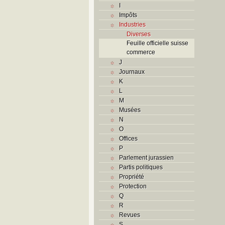
I
Impôts
Industries
Diverses
Feuille officielle suisse
commerce
J
Journaux
K
L
M
Musées
N
O
Offices
P
Parlement jurassien
Partis politiques
Propriété
Protection
Q
R
Revues
S