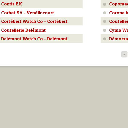
Contis E.K
Copomac 
Corbat SA - Vendlincourt
Corona h
Cortébert Watch Co - Cortébert
Couteller
Coutellerie Delémont
Cyma Wa
Delémont Watch Co - Delémont
Démocra
«