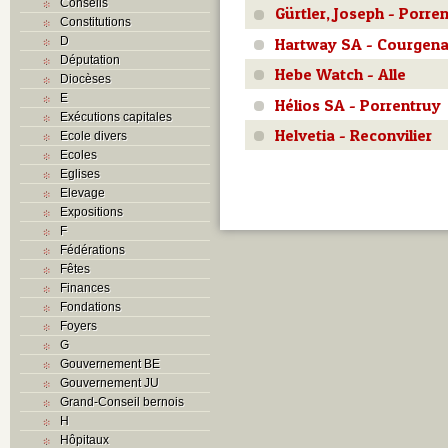
Conseils
Gürtler, Joseph - Porre
Constitutions
D
Hartway SA - Courgen
Députation
Hebe Watch - Alle
Diocèses
E
Hélios SA - Porrentruy
Exécutions capitales
Helvetia - Reconvilier
Ecole divers
Ecoles
Eglises
Elevage
Expositions
F
Fédérations
Fêtes
Finances
Fondations
Foyers
G
Gouvernement BE
Gouvernement JU
Grand-Conseil bernois
H
Hôpitaux