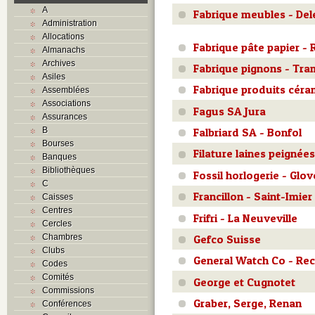
A
Fabrique meubles - De
Administration
Allocations
Fabrique pâte papier -
Almanachs
Archives
Fabrique pignons - Tra
Asiles
Fabrique produits céra
Assemblées
Associations
Fagus SA Jura
Assurances
B
Falbriard SA - Bonfol
Bourses
Filature laines peignées
Banques
Bibliothèques
Fossil horlogerie - Glov
C
Francillon - Saint-Imier
Caisses
Centres
Frifri - La Neuveville
Cercles
Chambres
Gefco Suisse
Clubs
General Watch Co - Rec
Codes
Comités
George et Cugnotet
Commissions
Graber, Serge, Renan
Conférences