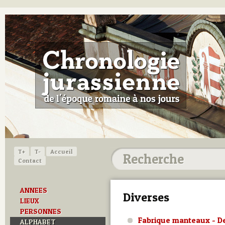
T+
T-
Accueil
Contact
ANNEES
Diverses
LIEUX
PERSONNES
Fabrique manteaux - D
ALPHABET