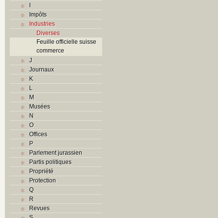
I
Impôts
Industries
Diverses
Feuille officielle suisse
commerce
J
Journaux
K
L
M
Musées
N
O
Offices
P
Parlement jurassien
Partis politiques
Propriété
Protection
Q
R
Revues
S