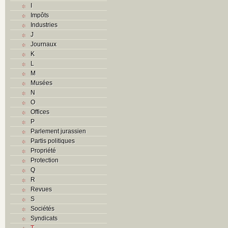
I
Impôts
Industries
J
Journaux
K
L
M
Musées
N
O
Offices
P
Parlement jurassien
Partis politiques
Propriété
Protection
Q
R
Revues
S
Sociétés
Syndicats
T