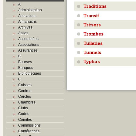
A
Traditions
Administration
Transit
Allocations
Almanachs
Trésors
Archives
Trombes
Asiles
Assemblées
Tuileries
Associations
Assurances
Tunnels
B
Typhus
Bourses
Banques
Bibliothèques
C
Caisses
Centres
Cercles
Chambres
Clubs
Codes
Comités
Commissions
Conférences