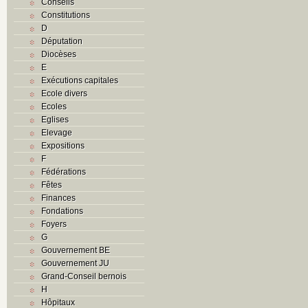
Conseils
Constitutions
D
Députation
Diocèses
E
Exécutions capitales
Ecole divers
Ecoles
Eglises
Elevage
Expositions
F
Fédérations
Fêtes
Finances
Fondations
Foyers
G
Gouvernement BE
Gouvernement JU
Grand-Conseil bernois
H
Hôpitaux