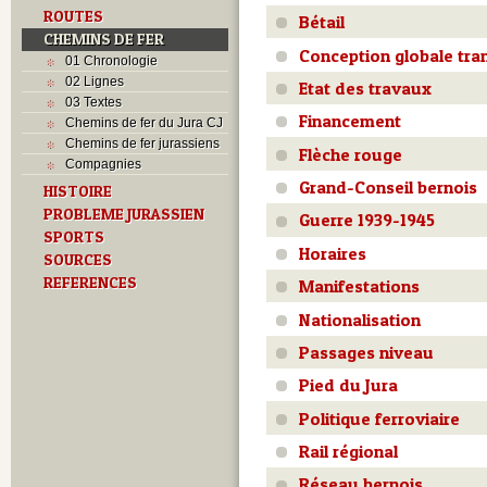
ROUTES
Bétail
CHEMINS DE FER
Conception globale tra
01 Chronologie
02 Lignes
Etat des travaux
03 Textes
Financement
Chemins de fer du Jura CJ
Chemins de fer jurassiens
Flèche rouge
Compagnies
Grand-Conseil bernois
HISTOIRE
PROBLEME JURASSIEN
Guerre 1939-1945
SPORTS
Horaires
SOURCES
REFERENCES
Manifestations
Nationalisation
Passages niveau
Pied du Jura
Politique ferroviaire
Rail régional
Réseau bernois