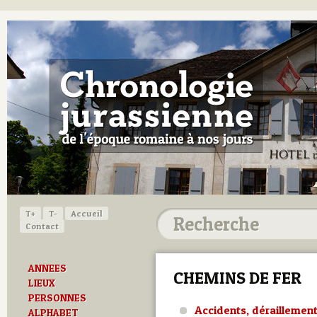
T+
T-
Accueil
Contact
ANNEES
CHEMINS DE FER
LIEUX
PERSONNES
Accidents, déraillemen
ALPHABET