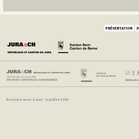
Q
R
S
T
U
PRÉSENTATION
D
V
W
Y
Z
Dernière mise à jour : 4 juillet 2016