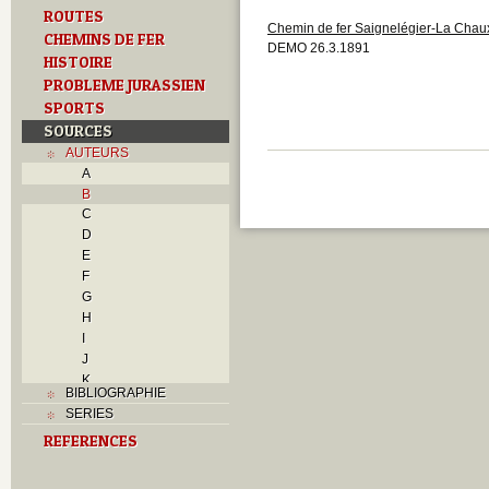
ROUTES
Chemin de fer Saignelégier-La Cha
CHEMINS DE FER
DEMO 26.3.1891
HISTOIRE
PROBLEME JURASSIEN
SPORTS
SOURCES
AUTEURS
A
B
C
D
E
F
G
H
I
J
K
BIBLIOGRAPHIE
L
SERIES
M
REFERENCES
N
O
P