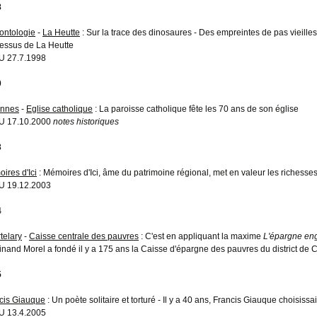
8
ontologie
-
La Heutte
: Sur la trace des dinosaures - Des empreintes de pas vieille
essus de La Heutte
 27.7.1998
0
annes
-
Eglise catholique
: La paroisse catholique fête les 70 ans de son église
U 17.10.2000
notes historiques
3
ires d'Ici
: Mémoires d'Ici, âme du patrimoine régional, met en valeur les richesses 
U 19.12.2003
4
telary
-
Caisse centrale des pauvres
: C'est en appliquant la maxime
L'épargne en
inand Morel a fondé il y a 175 ans la Caisse d'épargne des pauvres du district de C
5
cis Giauque
: Un poète solitaire et torturé - Il y a 40 ans, Francis Giauque choisissa
 13.4.2005