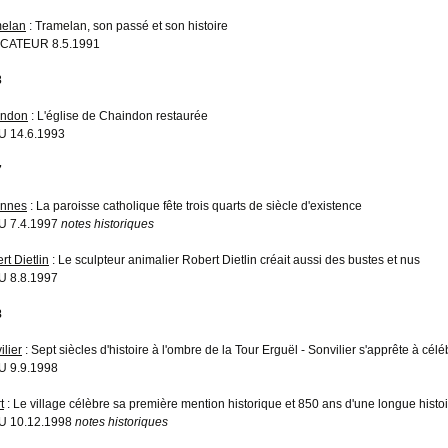
elan
: Tramelan, son passé et son histoire
CATEUR 8.5.1991
3
indon
: L'église de Chaindon restaurée
 14.6.1993
7
annes
: La paroisse catholique fête trois quarts de siècle d'existence
U 7.4.1997
notes historiques
rt Dietlin
: Le sculpteur animalier Robert Dietlin créait aussi des bustes et nus
 8.8.1997
8
ilier
: Sept siècles d'histoire à l'ombre de la Tour Erguël - Sonvilier s'apprête à cé
 9.9.1998
t
: Le village célèbre sa première mention historique et 850 ans d'une longue histo
U 10.12.1998
notes historiques