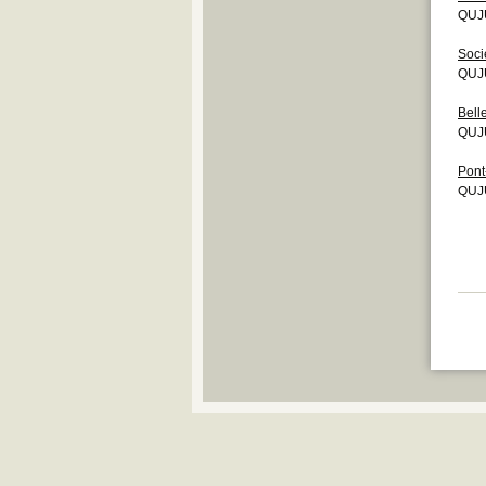
QUJ
Soci
QUJU
Bell
QUJU
Pont
QUJU