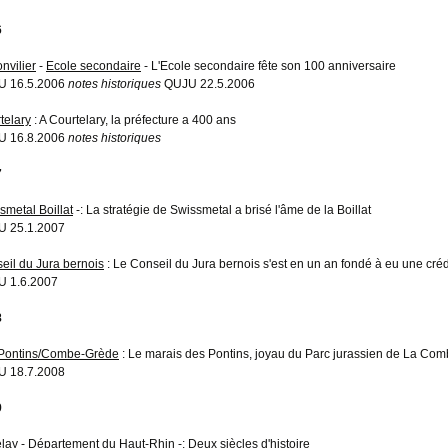
6
nvilier
-
Ecole secondaire
- L'Ecole secondaire fête son 100 anniversaire
U 16.5.2006
notes historiques
QUJU 22.5.2006
telary
: A Courtelary, la préfecture a 400 ans
U 16.8.2006
notes historiques
7
smetal Boillat
-: La stratégie de Swissmetal a brisé l'âme de la Boillat
 25.1.2007
eil du Jura bernois
: Le Conseil du Jura bernois s'est en un an fondé à eu une crédi
 1.6.2007
8
Pontins/Combe-Grède
: Le marais des Pontins, joyau du Parc jurassien de La Co
 18.7.2008
9
elay - Département du Haut-Rhin
-: Deux siècles d'histoire