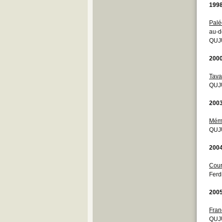
199
Q
R
Palé
S
au-d
T
QUJU
U
V
200
W
Y
Tav
Z
QUJ
200
Mémo
QUJ
200
Cour
Ferd
200
Fran
QUJU