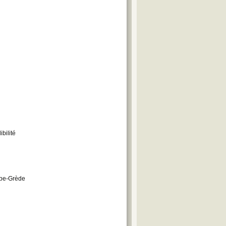
bilité
mbe-Grède