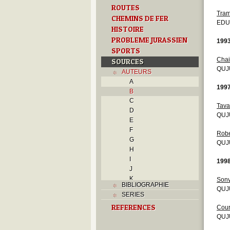
ROUTES
Tram
CHEMINS DE FER
EDU
HISTOIRE
PROBLEME JURASSIEN
199
SPORTS
Cha
SOURCES
QUJU
AUTEURS
A
199
B
C
Tav
D
QUJ
E
F
Robe
G
QUJU
H
I
199
J
K
Sonv
BIBLIOGRAPHIE
L
QUJU
SERIES
M
REFERENCES
Cour
N
QUJ
O
P