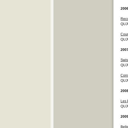
200
Reco
QUJ
Cour
QUJ
200
Swis
QUJU
Cons
QUJU
200
Les 
QUJU
200
Bell