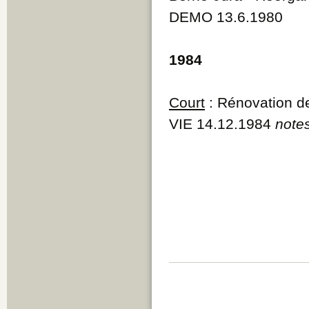
Q
DEMO 13.6.1980
R
S
T
1984
U
V
W
Court
: Rénovation de 
Y
Z
VIE 14.12.1984
notes