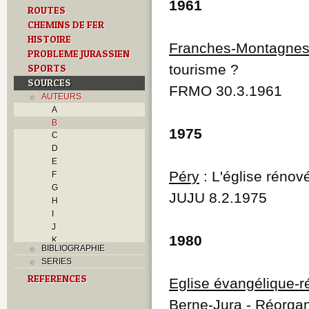
1961
ROUTES
CHEMINS DE FER
HISTOIRE
Franches-Montagne
PROBLEME JURASSIEN
tourisme ?
SPORTS
SOURCES
FRMO 30.3.1961
AUTEURS
A
B
1975
C
D
E
Péry
: L'église rénov
F
G
JUJU 8.2.1975
H
I
J
1980
K
BIBLIOGRAPHIE
L
SERIES
M
REFERENCES
N
Eglise évangélique-
O
Berne-Jura - Réorgani
P