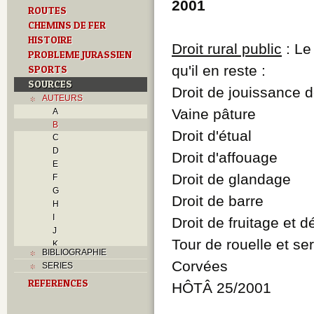
2001
ROUTES
CHEMINS DE FER
HISTOIRE
Droit rural public
: Le
PROBLEME JURASSIEN
qu'il en reste :
SPORTS
SOURCES
Droit de jouissance
AUTEURS
Vaine pâture
A
B
Droit d'étual
C
D
Droit d'affouage
E
Droit de glandage
F
G
Droit de barre
H
I
Droit de fruitage et d
J
Tour de rouelle et se
K
BIBLIOGRAPHIE
L
Corvées
SERIES
M
REFERENCES
N
HÔTÂ 25/2001
O
P