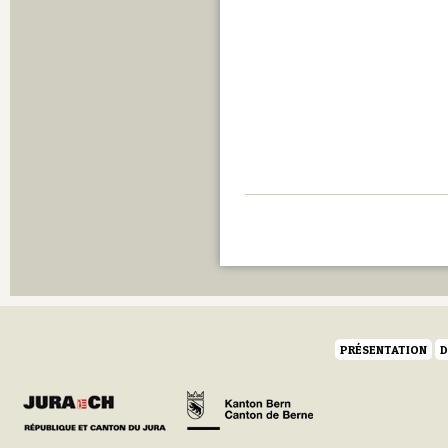
Q
R
S
T
U
V
W
Y
Z
PRÉSENTATION
D