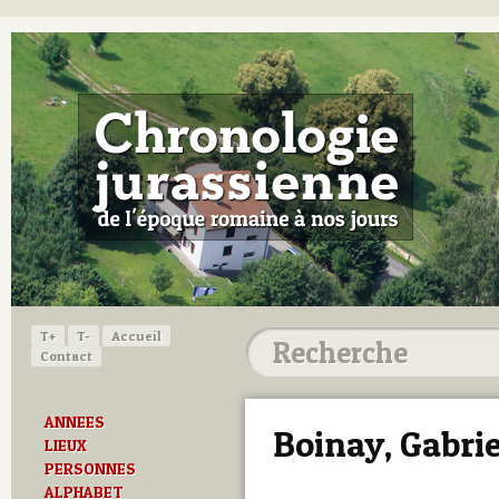
T+
T-
Accueil
Contact
ANNEES
Boinay, Gabrie
LIEUX
PERSONNES
ALPHABET