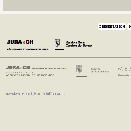
Q
R
S
T
U
PRÉSENTATION
D
V
W
Y
Z
Dernière mise à jour : 4 juillet 2016