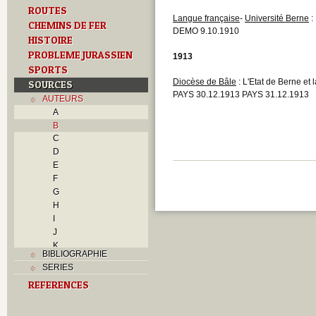
ROUTES
Langue française
-
Université Berne
:
CHEMINS DE FER
DEMO 9.10.1910
HISTOIRE
PROBLEME JURASSIEN
1913
SPORTS
Diocèse de Bâle
: L'Etat de Berne et 
SOURCES
PAYS 30.12.1913 PAYS 31.12.1913
AUTEURS
A
B
C
D
E
F
G
H
I
J
K
BIBLIOGRAPHIE
L
SERIES
M
REFERENCES
N
O
P