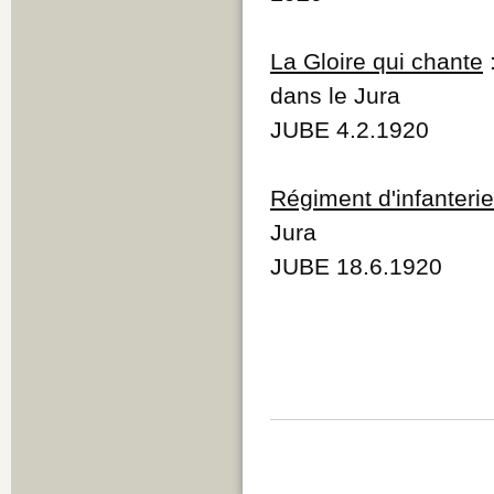
Q
R
La Gloire qui chante
S
T
dans le Jura
U
V
JUBE 4.2.1920
W
Y
Z
Régiment d'infanterie
Jura
JUBE 18.6.1920