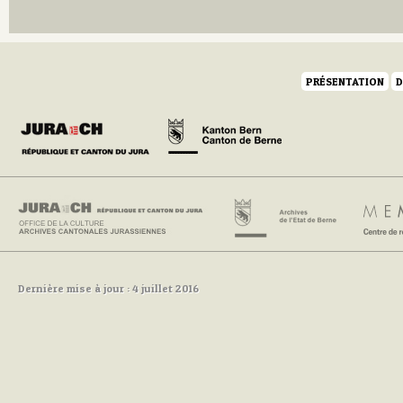
Q
R
S
T
U
PRÉSENTATION
D
V
W
Y
Z
Dernière mise à jour : 4 juillet 2016