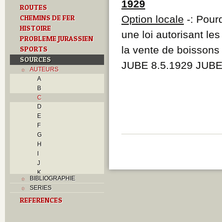
1929
ROUTES
CHEMINS DE FER
Option locale
-: Pourq
HISTOIRE
une loi autorisant les 
PROBLEME JURASSIEN
la vente de boissons 
SPORTS
SOURCES
JUBE 8.5.1929 JUBE
AUTEURS
A
B
C
D
E
F
G
H
I
J
K
BIBLIOGRAPHIE
L
SERIES
M
REFERENCES
N
O
P