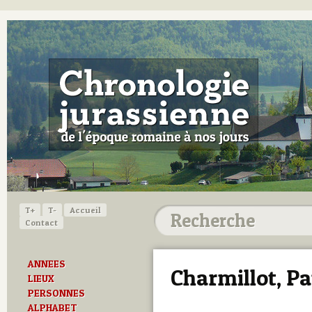
T+
T-
Accueil
Contact
ANNEES
Charmillot, Pa
LIEUX
PERSONNES
ALPHABET