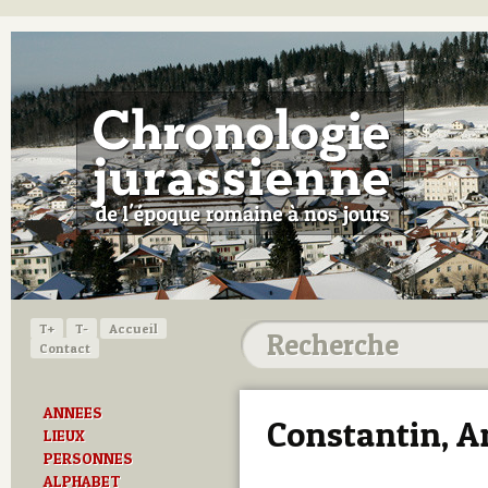
T+
T-
Accueil
Contact
ANNEES
Constantin, A
LIEUX
PERSONNES
ALPHABET