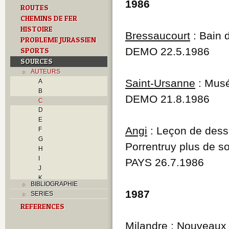
1986
ROUTES
CHEMINS DE FER
HISTOIRE
Bressaucourt
: Bain 
PROBLEME JURASSIEN
DEMO 22.5.1986
SPORTS
SOURCES
AUTEURS
Saint-Ursanne
: Musé
A
B
DEMO 21.8.1986
C
D
E
Angi
: Leçon de dessi
F
G
Porrentruy plus de s
H
I
PAYS 26.7.1986
J
K
BIBLIOGRAPHIE
L
1987
SERIES
M
REFERENCES
N
O
Milandre
: Nouveaux a
P