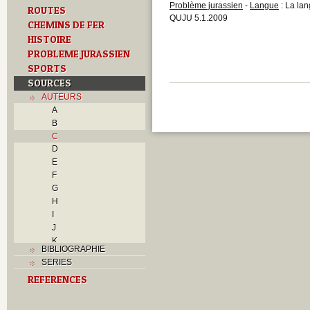
Problème jurassien
-
Langue
: La lan
ROUTES
QUJU 5.1.2009
CHEMINS DE FER
HISTOIRE
PROBLEME JURASSIEN
SPORTS
SOURCES
AUTEURS
A
B
C
D
E
F
G
H
I
J
K
BIBLIOGRAPHIE
L
SERIES
M
REFERENCES
N
O
P