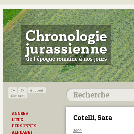
T+
T-
Accueil
Contact
ANNEES
Cotelli, Sara
LIEUX
PERSONNES
2009
ALPHABET