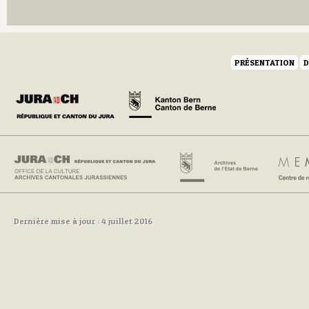
Q
R
S
T
U
PRÉSENTATION
D
V
W
Y
Z
Dernière mise à jour : 4 juillet 2016