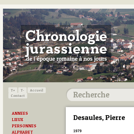
T+
T-
Accueil
Contact
ANNEES
Desaules, Pierre
LIEUX
PERSONNES
1979
ALPHABET