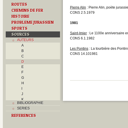
ROUTES
Pierre Alin
: Pierre Alin, poète jurassi
CHEMINS DE FER
CONS 2.5.1979
HISTOIRE
PROBLEME JURASSIEN
1981
SPORTS
Saint-Imier
: Le 1100e anniversaire e
SOURCES
CONS 6.1.1982
AUTEURS
A
Les Pontins
: La tourbière des Pontin
B
CONS 14.101981
C
D
E
F
G
H
I
J
K
BIBLIOGRAPHIE
L
SERIES
M
REFERENCES
N
O
P