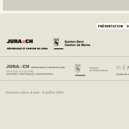
Q
R
S
T
U
PRÉSENTATION
D
V
W
Y
Z
Dernière mise à jour : 4 juillet 2016