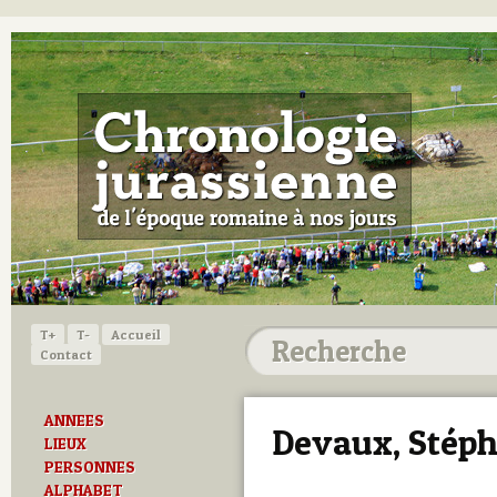
T+
T-
Accueil
Contact
ANNEES
Devaux, Stép
LIEUX
PERSONNES
ALPHABET