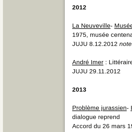
Q
2012
R
S
T
La Neuveville
-
Musé
U
V
1975, musée centena
W
JUJU 8.12.2012
note
Y
Z
André Imer
: Littérai
JUJU 29.11.2012
2013
Problème jurassien
-
dialogue reprend
Accord du 26 mars 19