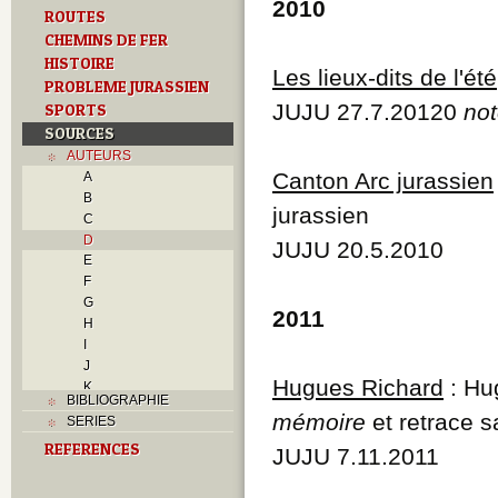
2010
ROUTES
CHEMINS DE FER
HISTOIRE
Les lieux-dits de l'été
PROBLEME JURASSIEN
JUJU 27.7.20120
not
SPORTS
SOURCES
AUTEURS
Canton Arc jurassien
A
B
jurassien
C
D
JUJU 20.5.2010
E
F
G
2011
H
I
J
Hugues Richard
: Hu
K
BIBLIOGRAPHIE
L
mémoire
et retrace 
SERIES
M
REFERENCES
N
JUJU 7.11.2011
O
P