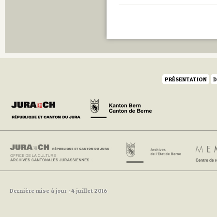
Q
R
S
T
U
V
W
Y
PRÉSENTATION
D
Z
Dernière mise à jour : 4 juillet 2016