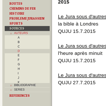
2015
ROUTES
CHEMINS DE FER
HISTOIRE
Le Jura sous d'autre
PROBLEME JURASSIEN
la bible à Londres
SPORTS
SOURCES
QUJU 15.7.2015
AUTEURS
A
B
Le Jura sous d'autre
C
D
l'heure après minuit
E
QUJU 15.7.2015
F
G
H
I
Le Jura sous d'autre
J
QUJU 27.7.2015
K
BIBLIOGRAPHIE
L
SERIES
M
REFERENCES
N
O
P