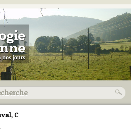
val, C
5