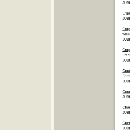
JUBE
Q
R
Ergu
S
JUBE
T
U
Cor
V
fleu
W
JUBE
Y
Z
Cor
Fred
JUBE
Cour
Ferd
JUBE
Cour
JUB
Char
JUBE
Guer
JUBE