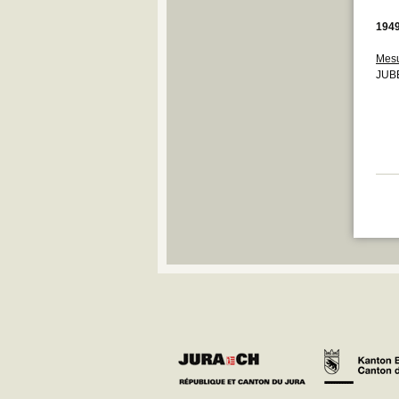
194
Mesu
JUBE