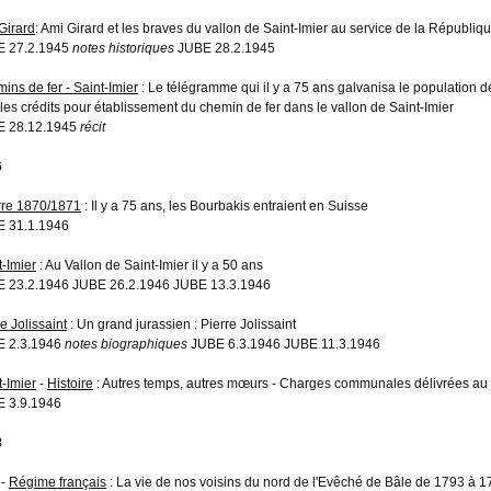
Girard
: Ami Girard et les braves du vallon de Saint-Imier au service de la Républi
E 27.2.1945
notes historiques
JUBE 28.2.1945
ins de fer - Saint-Imier
: Le télégramme qui il y a 75 ans galvanisa le population d
 les crédits pour établissement du chemin de fer dans le vallon de Saint-Imier
E 28.12.1945
récit
6
re 1870/1871
: Il y a 75 ans, les Bourbakis entraient en Suisse
 31.1.1946
t-Imier
: Au Vallon de Saint-Imier il y a 50 ans
 23.2.1946 JUBE 26.2.1946 JUBE 13.3.1946
e Jolissaint
: Un grand jurassien : Pierre Jolissaint
E 2.3.1946
notes biographiques
JUBE 6.3.1946 JUBE 11.3.1946
t-Imier
-
Histoire
: Autres temps, autres mœurs - Charges communales délivrées au 
 3.9.1946
8
-
Régime français
: La vie de nos voisins du nord de l'Evêché de Bâle de 1793 à 17