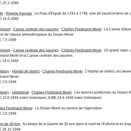
 25.2.1948
ël
-
Régime français
: Le Pays d'Erguël de 1793 à 1798, voie de transit et terre de
 14.4.1948
gémont
-
Caisse centrale des pauvres
-
Charles-Ferdinand Morel
: La Caisse d'épar
ron de l'œuvre philanthropique du Doyen Morel
 7.5.1948
gémont
-
Caisse centrale des pauvres
-
Charles-Ferdinand Morel
: Un grand cœur, 
inand Morel et la Caisse centrale des pauvres
 19.5.1948
telary
-
Hôpital de district
-
Charles-Ferdinand Morel
: L'hôpital de district, les œ
inand Morel
 2.6.1948
telary
-
Orphelinat
-
Charles-Ferdinand Morel
: Les œuvres posthumes du Doyen Mor
E 23.6.1948
notes historiques
JUBE 24.6.1948
notes historiques
les-Ferdinand Morel
: Le Doyen Morel au service de l'agriculture
 2.8.1948
re de 30 Ans
: Au temps de la Guerre de 30 ans dans le nord de l'Evêché et en Erg
 26.10.1948