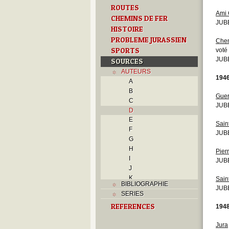
ROUTES
Ami 
CHEMINS DE FER
JUB
HISTOIRE
PROBLEME JURASSIEN
Chem
SPORTS
voté
JUB
SOURCES
AUTEURS
194
A
B
Guer
C
JUBE
D
E
Sain
F
JUBE
G
H
Pierr
I
JUB
J
K
Sain
BIBLIOGRAPHIE
L
JUBE
SERIES
M
REFERENCES
194
N
O
Jura
P