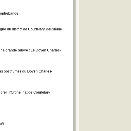
 contrebande
gne du district de Courtelary, deuxième
une grande œuvre : Le Doyen Charles-
uvres posthumes du Doyen Charles-
el : l'Orphelinat de Courtelary
uël