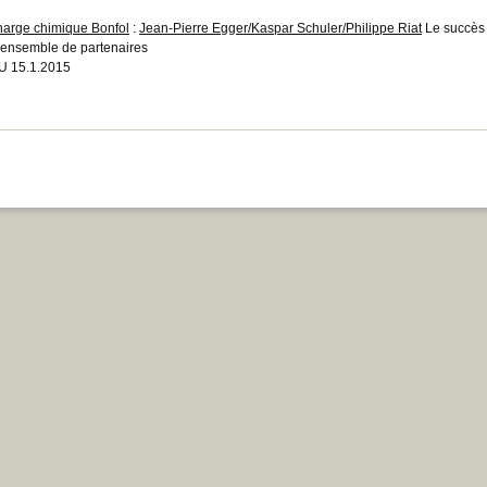
arge chimique Bonfol
:
Jean-Pierre Egger/Kaspar Schuler/Philippe Riat
Le succès 
 ensemble de partenaires
 15.1.2015