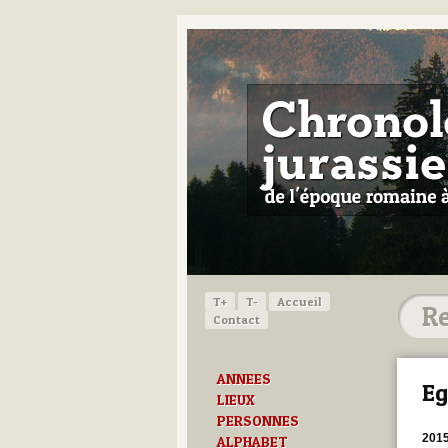
T+
T-
Accueil
Contact
ANNEES
Eg
LIEUX
PERSONNES
201
ALPHABET