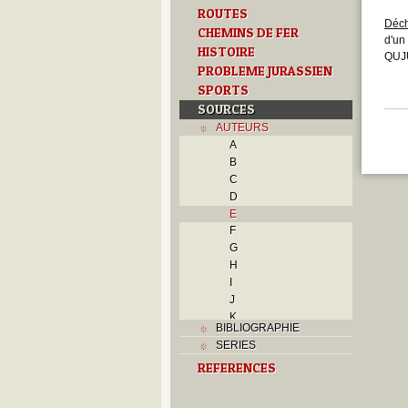
ROUTES
Déch
CHEMINS DE FER
d'un
HISTOIRE
QUJU
PROBLEME JURASSIEN
SPORTS
SOURCES
AUTEURS
A
B
C
D
E
F
G
H
I
J
K
BIBLIOGRAPHIE
L
SERIES
M
REFERENCES
N
O
P