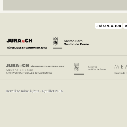
Q
R
S
T
U
PRÉSENTATION
D
V
W
Y
Z
Dernière mise à jour : 4 juillet 2016