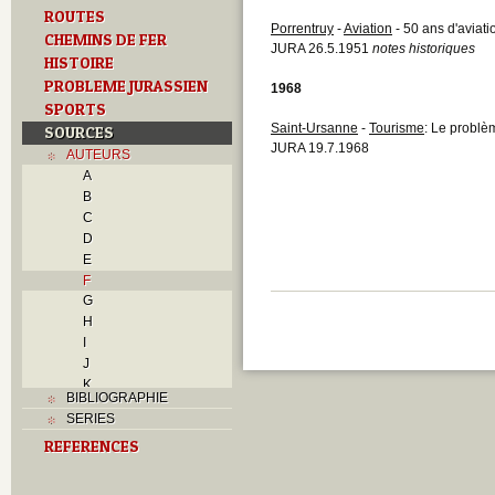
ROUTES
Porrentruy
-
Aviation
- 50 ans d'aviati
CHEMINS DE FER
JURA 26.5.1951
notes historiques
HISTOIRE
PROBLEME JURASSIEN
1968
SPORTS
Saint-Ursanne
-
Tourisme
: Le problè
SOURCES
JURA 19.7.1968
AUTEURS
A
B
C
D
E
F
G
H
I
J
K
BIBLIOGRAPHIE
L
SERIES
M
REFERENCES
N
O
P