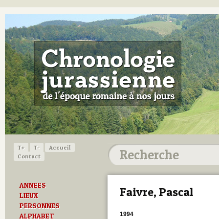
T+
T-
Accueil
Contact
ANNEES
Faivre, Pascal
LIEUX
PERSONNES
1994
ALPHABET