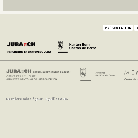
Q
R
S
T
U
PRÉSENTATION
D
V
W
Y
Z
Dernière mise à jour : 4 juillet 2016