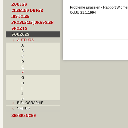
ROUTES
Problème jurassien
-
Rapport Widme
CHEMINS DE FER
QUJU 21.1.1994
HISTOIRE
PROBLEME JURASSIEN
SPORTS
SOURCES
AUTEURS
A
B
C
D
E
F
G
H
I
J
K
BIBLIOGRAPHIE
L
SERIES
M
REFERENCES
N
O
P