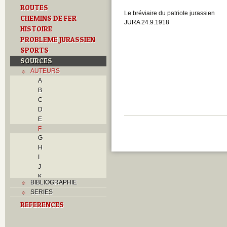
ROUTES
Le bréviaire du patriote jurassien
CHEMINS DE FER
JURA 24.9.1918
HISTOIRE
PROBLEME JURASSIEN
SPORTS
SOURCES
AUTEURS
A
B
C
D
E
F
G
H
I
J
K
BIBLIOGRAPHIE
L
SERIES
M
REFERENCES
N
O
P