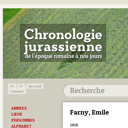
T+
T-
Accueil
Contact
ANNEES
Farny, Emile
LIEUX
PERSONNES
1918
ALPHABET