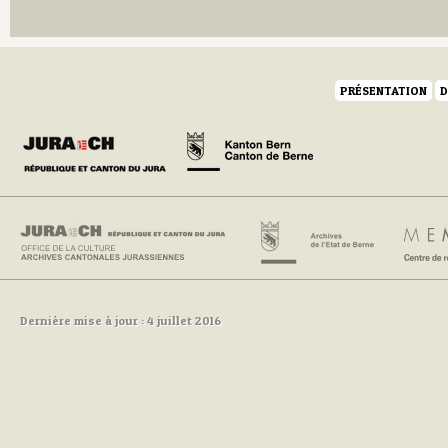
Q
R
S
T
U
PRÉSENTATION
D
V
W
Y
Z
Dernière mise à jour : 4 juillet 2016