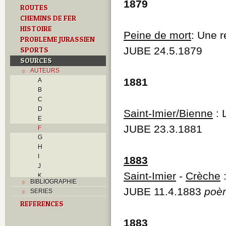
1879
ROUTES
CHEMINS DE FER
HISTOIRE
Peine de mort
: Une r
PROBLEME JURASSIEN
JUBE 24.5.1879
SPORTS
SOURCES
AUTEURS
1881
A
B
C
D
Saint-Imier/Bienne
: 
E
JUBE 23.3.1881
F
G
H
I
1883
J
Saint-Imier
-
Crèche
:
K
BIBLIOGRAPHIE
L
JUBE 11.4.1883
poè
SERIES
M
REFERENCES
N
O
1883
P