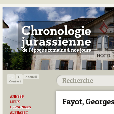
T+
T-
Accueil
Contact
ANNEES
Fayot, George
LIEUX
PERSONNES
ALPHABET