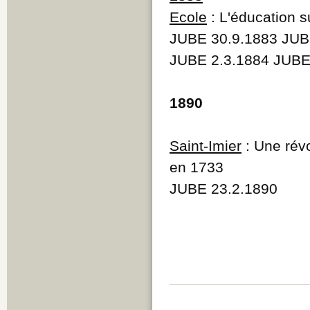
Q
Ecole
: L'éducation su
R
JUBE 30.9.1883 JUB
S
T
JUBE 2.3.1884 JUBE
U
V
W
1890
Y
Z
Saint-Imier
: Une révo
en 1733
JUBE 23.2.1890