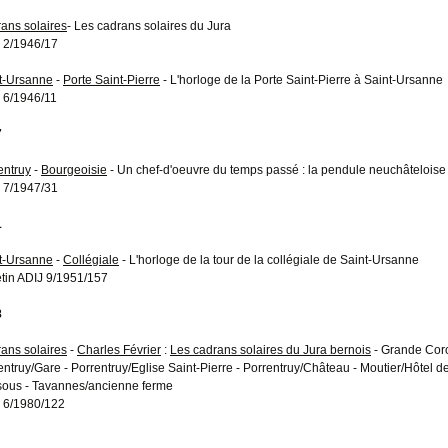
ans solaires
- Les cadrans solaires du Jura
 2/1946/17
t-Ursanne
-
Porte Saint-Pierre
- L'horloge de la Porte Saint-Pierre à Saint-Ursanne
 6/1946/11
7
entruy
-
Bourgeoisie
- Un chef-d'oeuvre du temps passé : la pendule neuchâteloise
 7/1947/31
1
t-Ursanne
-
Collégiale
- L'horloge de la tour de la collégiale de Saint-Ursanne
etin ADIJ 9/1951/157
8
ans solaires
-
Charles Février
:
Les cadrans solaires du Jura bernois
- Grande Coron
entruy/Gare - Porrentruy/Eglise Saint-Pierre - Porrentruy/Château - Moutier/Hôtel d
ous - Tavannes/ancienne ferme
 6/1980/122