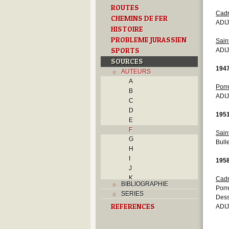
ROUTES
Cadr
CHEMINS DE FER
ADIJ
HISTOIRE
PROBLEME JURASSIEN
Sain
SPORTS
ADIJ
SOURCES
194
AUTEURS
A
Porr
B
ADIJ
C
D
195
E
F
Sain
G
Bull
H
I
195
J
K
Cadr
BIBLIOGRAPHIE
L
Porr
SERIES
M
Dess
REFERENCES
ADIJ
N
O
P