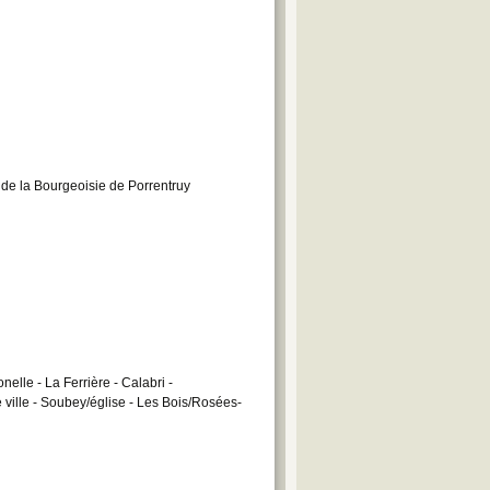
 de la Bourgeoisie de Porrentruy
elle - La Ferrière - Calabri -
e ville - Soubey/église - Les Bois/Rosées-