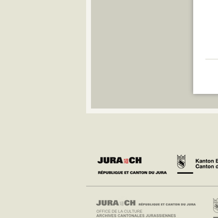
Q
R
S
T
U
V
W
Y
Z