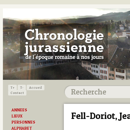
T+
T-
Accueil
Contact
ANNEES
Fell-Doriot, J
LIEUX
PERSONNES
ALPHABET