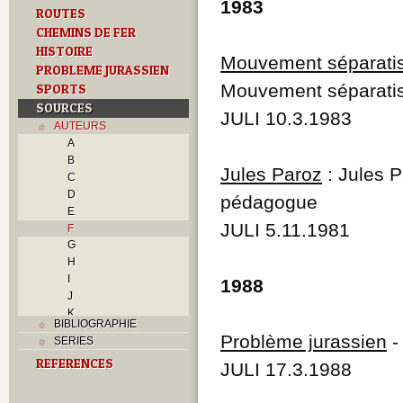
1983
ROUTES
CHEMINS DE FER
HISTOIRE
Mouvement séparati
PROBLEME JURASSIEN
Mouvement séparatis
SPORTS
SOURCES
JULI 10.3.1983
AUTEURS
A
B
Jules Paroz
: Jules P
C
D
pédagogue
E
JULI 5.11.1981
F
G
H
I
1988
J
K
BIBLIOGRAPHIE
L
Problème jurassien
SERIES
M
REFERENCES
N
JULI 17.3.1988
O
P