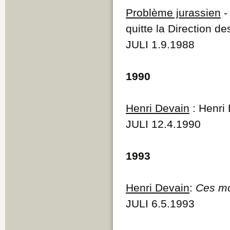
Q
Problème jurassien
R
quitte la Direction d
S
T
JULI 1.9.1988
U
V
W
1990
Y
Z
Henri Devain
: Henri
JULI 12.4.1990
1993
Henri Devain
:
Ces mo
JULI 6.5.1993