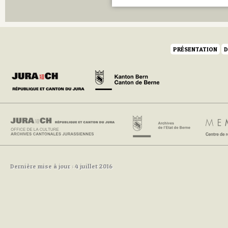
Q
R
S
T
U
PRÉSENTATION
D
V
W
Y
Z
Dernière mise à jour : 4 juillet 2016