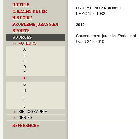
ROUTES
ONU
: A l'ONU ? Non merci...
CHEMINS DE FER
DEMO 15.6.1982
HISTOIRE
PROBLEME JURASSIEN
2010
SPORTS
Gouvernement jurassien/Parlement j
SOURCES
QUJU 24.2.2010
AUTEURS
A
B
C
D
E
F
G
H
I
J
K
BIBLIOGRAPHIE
L
SERIES
M
REFERENCES
N
O
P