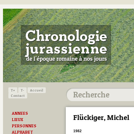
T+
T-
Accueil
Contact
ANNEES
Flückiger, Michel
LIEUX
PERSONNES
1982
ALPHABET