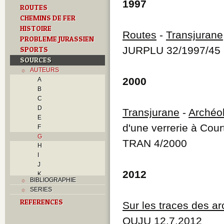
1997
ROUTES
CHEMINS DE FER
HISTOIRE
Routes
-
Transjurane
PROBLEME JURASSIEN
JURPLU 32/1997/45
SPORTS
SOURCES
AUTEURS
2000
A
B
C
D
Transjurane
-
Archéo
E
d'une verrerie à Cour
F
G
TRAN 4/2000
H
I
J
2012
K
BIBLIOGRAPHIE
L
SERIES
M
REFERENCES
N
Sur les traces des a
O
QUJU 12.7.2012
P