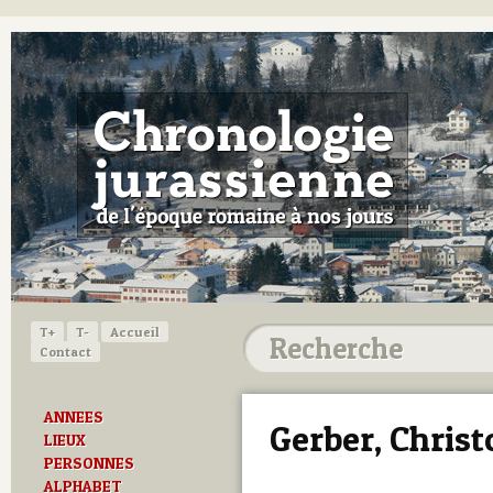
T+
T-
Accueil
Contact
ANNEES
Gerber, Chris
LIEUX
PERSONNES
ALPHABET