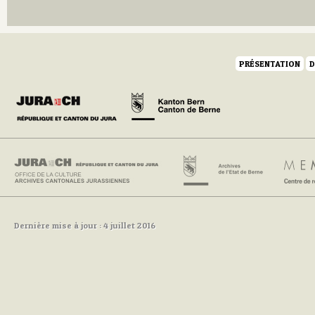
Q
R
S
T
U
PRÉSENTATION
D
V
W
Y
Z
Dernière mise à jour : 4 juillet 2016