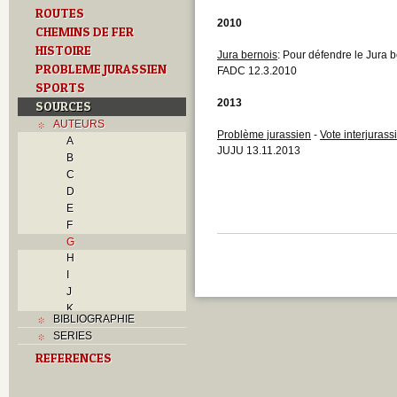
ROUTES
2010
CHEMINS DE FER
HISTOIRE
Jura bernois
: Pour défendre le Jura b
PROBLEME JURASSIEN
FADC 12.3.2010
SPORTS
2013
SOURCES
AUTEURS
Problème jurassien
-
Vote interjuras
A
JUJU 13.11.2013
B
C
D
E
F
G
H
I
J
K
BIBLIOGRAPHIE
L
SERIES
M
REFERENCES
N
O
P