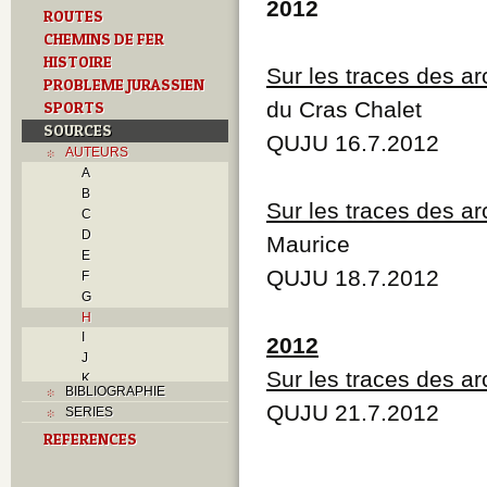
2012
ROUTES
CHEMINS DE FER
HISTOIRE
Sur les traces des a
PROBLEME JURASSIEN
du Cras Chalet
SPORTS
SOURCES
QUJU 16.7.2012
AUTEURS
A
B
Sur les traces des a
C
D
Maurice
E
QUJU 18.7.2012
F
G
H
I
2012
J
Sur les traces des a
K
BIBLIOGRAPHIE
L
QUJU 21.7.2012
SERIES
M
REFERENCES
N
O
P