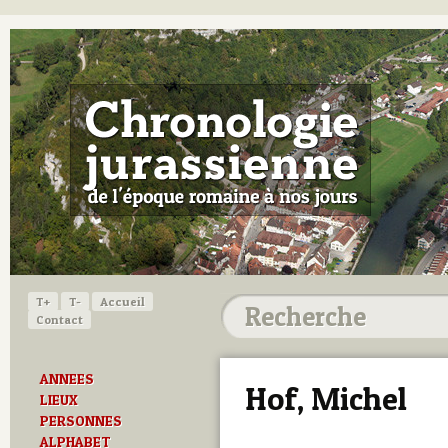
T+
T-
Accueil
Contact
ANNEES
Hof, Michel
LIEUX
PERSONNES
ALPHABET