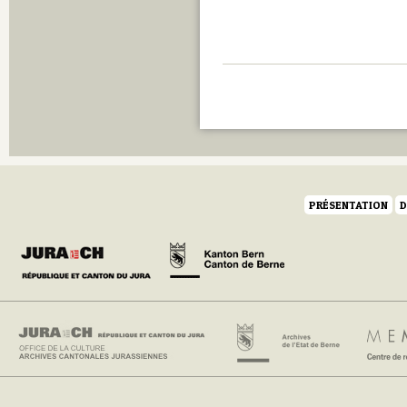
Q
R
S
T
U
V
W
Y
Z
PRÉSENTATION
D