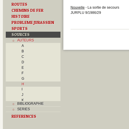
ROUTES
Nouvelle
- La sortie de secours
CHEMINS DE FER
JURPLU 9/1986/29
HISTOIRE
PROBLEME JURASSIEN
SPORTS
SOURCES
AUTEURS
A
B
C
D
E
F
G
H
I
J
K
BIBLIOGRAPHIE
L
SERIES
M
REFERENCES
N
O
P