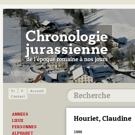
T+
T-
Accueil
Contact
ANNEES
Houriet, Claudine
LIEUX
PERSONNES
1986
ALPHABET