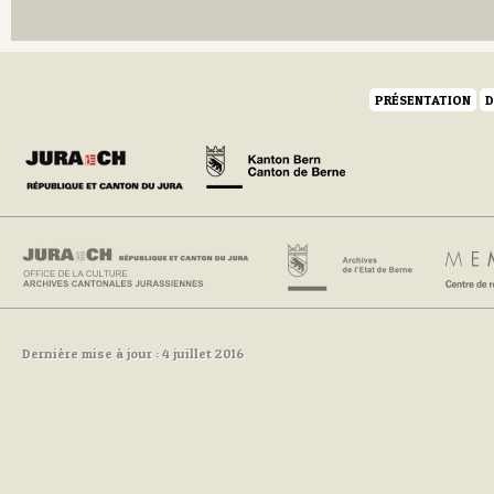
Q
R
S
T
U
PRÉSENTATION
D
V
W
Y
Z
Dernière mise à jour : 4 juillet 2016