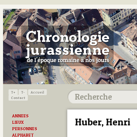
T+
T-
Accueil
Contact
ANNEES
Huber, Henri
LIEUX
PERSONNES
ALPHABET