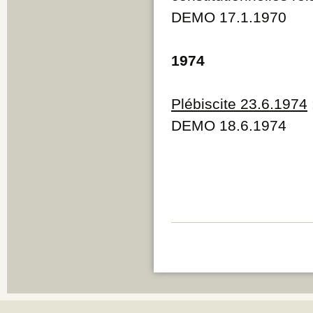
Q
DEMO 17.1.1970
R
S
T
1974
U
V
W
Plébiscite 23.6.1974
Y
Z
DEMO 18.6.1974