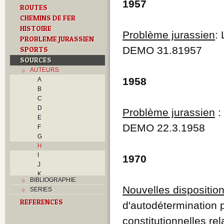
1957
ROUTES
CHEMINS DE FER
HISTOIRE
Problème jurassien
:
PROBLEME JURASSIEN
DEMO 31.81957
SPORTS
SOURCES
AUTEURS
1958
A
B
C
D
Problème jurassien
: 
E
DEMO 22.3.1958
F
G
H
I
1970
J
K
BIBLIOGRAPHIE
L
Nouvelles disposition
SERIES
M
REFERENCES
N
d'autodétermination p
O
constitutionnelles rel
P