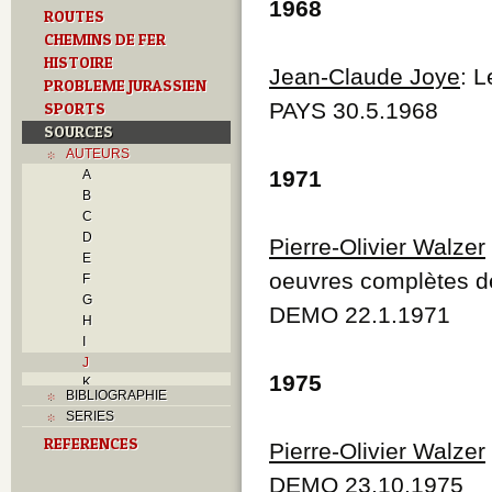
1968
ROUTES
CHEMINS DE FER
HISTOIRE
Jean-Claude Joye
: L
PROBLEME JURASSIEN
PAYS 30.5.1968
SPORTS
SOURCES
AUTEURS
1971
A
B
C
D
Pierre-Olivier Walzer
E
oeuvres complètes de
F
G
DEMO 22.1.1971
H
I
J
1975
K
BIBLIOGRAPHIE
L
SERIES
M
REFERENCES
N
Pierre-Olivier Walzer
O
DEMO 23.10.1975
P