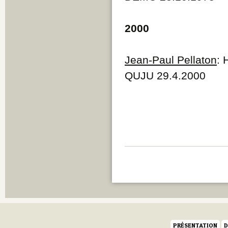
Q
R
2000
S
T
U
V
Jean-Paul Pellaton
: 
W
QUJU 29.4.2000
Y
Z
PRÉSENTATION
D