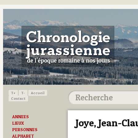
T+
T-
Accueil
Contact
ANNEES
Joye, Jean-Cl
LIEUX
PERSONNES
ALPHABET