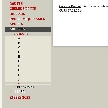
ROUTES
Coraline Kæmpf
: Deux vitraux oubli
CHEMINS DE FER
QUJU 27.12.2014
HISTOIRE
PROBLEME JURASSIEN
SPORTS
SOURCES
AUTEURS
A
B
C
D
E
F
G
H
I
J
K
BIBLIOGRAPHIE
L
SERIES
M
REFERENCES
N
O
P