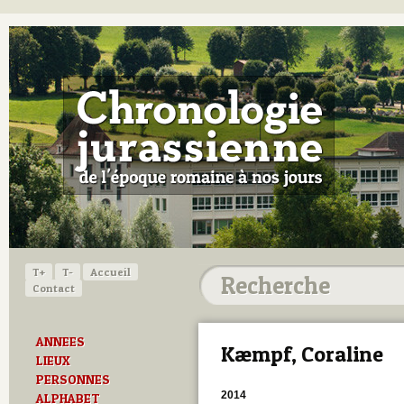
T+
T-
Accueil
Contact
ANNEES
Kæmpf, Coraline
LIEUX
PERSONNES
2014
ALPHABET