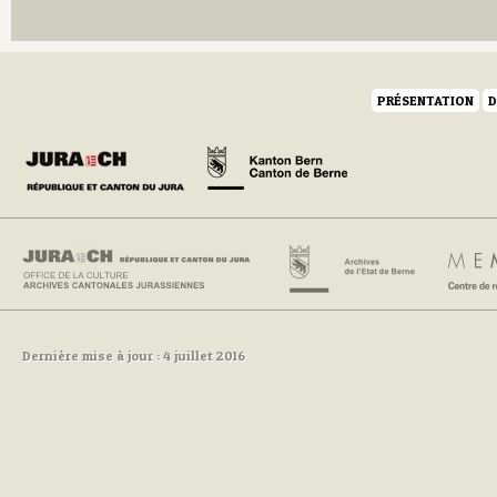
Q
R
S
T
U
PRÉSENTATION
D
V
W
Y
Z
Dernière mise à jour : 4 juillet 2016