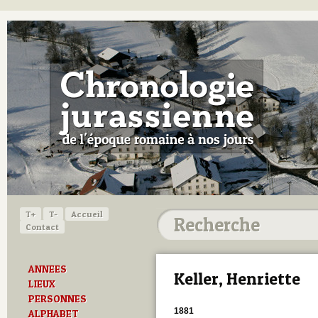
T+
T-
Accueil
Contact
ANNEES
Keller, Henriette
LIEUX
PERSONNES
1881
ALPHABET