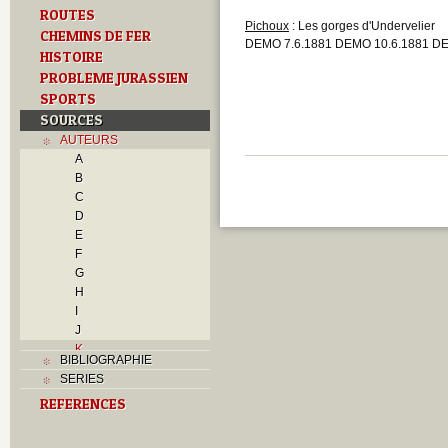
ROUTES
Pichoux
: Les gorges d'Undervelier
CHEMINS DE FER
DEMO 7.6.1881 DEMO 10.6.1881 DE
HISTOIRE
PROBLEME JURASSIEN
SPORTS
SOURCES
AUTEURS
A
B
C
D
E
F
G
H
I
J
K
BIBLIOGRAPHIE
L
SERIES
M
REFERENCES
N
O
P