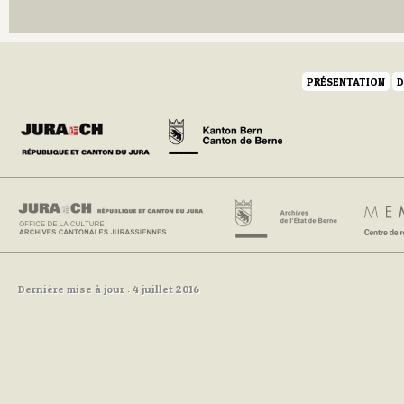
Q
R
S
T
U
PRÉSENTATION
D
V
W
Y
Z
Dernière mise à jour : 4 juillet 2016