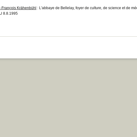
-François Krähenbühl
: L'abbaye de Bellelay, foyer de culture, de science et de mé
 8.8.1995