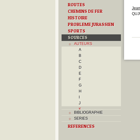
ROUTES
Jean
CHEMINS DE FER
QUJU
HISTOIRE
PROBLEME JURASSIEN
SPORTS
SOURCES
AUTEURS
A
B
C
D
E
F
G
H
I
J
K
BIBLIOGRAPHIE
L
SERIES
M
REFERENCES
N
O
P