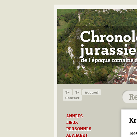
T+
T-
Accueil
Contact
ANNEES
Kr
LIEUX
PERSONNES
199
ALPHABET