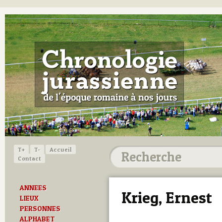
T+
T-
Accueil
Contact
ANNEES
Krieg, Ernest
LIEUX
PERSONNES
ALPHABET