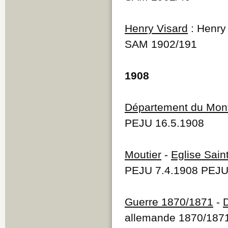
Q
R
Henry Visard
: Henry
S
T
SAM 1902/191
U
V
W
1908
Y
Z
Département du Mont
PEJU 16.5.1908
Moutier
-
Eglise Sain
PEJU 7.4.1908 PEJU
Guerre 1870/1871
-
allemande 1870/187