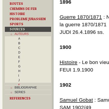
1896
ROUTES
CHEMINS DE FER
HISTOIRE
Guerre 1870/1871
: N
PROBLEME JURASSIEN
la guerre 1870/1871
SPORTS
SOURCES
JUDI 26.4.1896 ss.
AUTEURS
A
B
1900
C
D
E
Histoire
- Le bon vie
F
G
FEUI 1.9.1900
H
I
J
1902
K
BIBLIOGRAPHIE
L
SERIES
M
REFERENCES
N
Samuel Gobat
: Samu
O
SAM 1902/49
P