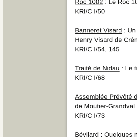
Roc 1002
: Le Roc 1
KRI/C I/50
Banneret Visard
: Un 
Henry Visard de Cré
KRI/C I/54, 145
Traité de Nidau
: Le 
KRI/C I/68
Assemblée Prévôté d
de Moutier-Grandval
KRI/C I/73
Bévilard
: Quelques m