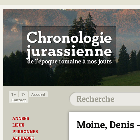
T+
T-
Accueil
Contact
ANNEES
Moine, Denis -
LIEUX
PERSONNES
ALPHABET