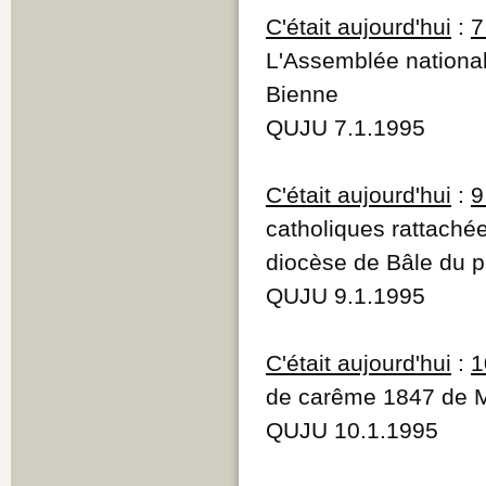
P
C'était aujourd'hui
:
7
Q
L'Assemblée nationale
R
S
Bienne
T
U
QUJU 7.1.1995
V
W
Y
C'était aujourd'hui
:
9
Z
catholiques rattaché
diocèse de Bâle du 
QUJU 9.1.1995
C'était aujourd'hui
:
1
de carême 1847 de 
QUJU 10.1.1995