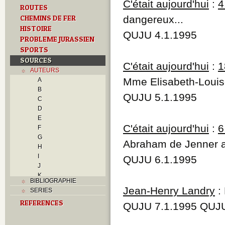
C'était aujourd'hui
:
4
ROUTES
CHEMINS DE FER
dangereux...
HISTOIRE
QUJU 4.1.1995
PROBLEME JURASSIEN
SPORTS
SOURCES
C'était aujourd'hui
:
1
AUTEURS
Mme Elisabeth-Louis
A
B
QUJU 5.1.1995
C
D
E
C'était aujourd'hui
:
6
F
G
Abraham de Jenner ar
H
I
QUJU 6.1.1995
J
K
BIBLIOGRAPHIE
L
Jean-Henry Landry
: 
SERIES
M
REFERENCES
Moine, Denis
QUJU 7.1.1995 QUJU
N
O