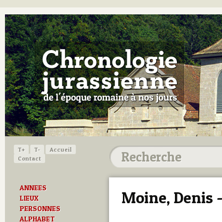
T+
T-
Accueil
Contact
ANNEES
Moine, Denis 
LIEUX
PERSONNES
ALPHABET