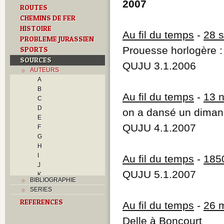
2007
ROUTES
CHEMINS DE FER
HISTOIRE
Au fil du temps
-
28 
PROBLEME JURASSIEN
Prouesse horlogère :
SPORTS
SOURCES
QUJU 3.1.2006
AUTEURS
A
B
Au fil du temps
-
13 
C
D
on a dansé un dima
E
QUJU 4.1.2007
F
G
H
I
Au fil du temps
-
185
J
QUJU 5.1.2007
K
BIBLIOGRAPHIE
L
SERIES
M
REFERENCES
Moine, Denis
Au fil du temps
-
26 
N
Delle à Boncourt
O