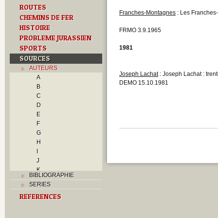
ROUTES
Franches-Montagnes
: Les Franches
CHEMINS DE FER
HISTOIRE
FRMO 3.9.1965
PROBLEME JURASSIEN
SPORTS
1981
SOURCES
AUTEURS
Joseph Lachat
: Joseph Lachat : tren
A
DEMO 15.10.1981
B
C
D
E
F
G
H
I
J
K
BIBLIOGRAPHIE
L
SERIES
M
REFERENCES
Moine, Denis
N
O