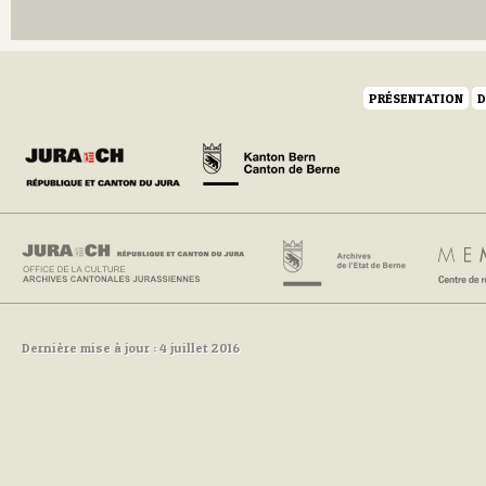
P
Q
R
S
PRÉSENTATION
D
T
U
V
W
Y
Z
Dernière mise à jour : 4 juillet 2016