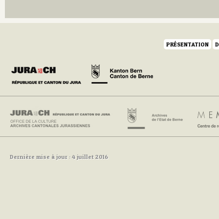
Q
R
S
T
U
PRÉSENTATION
D
V
W
Y
Z
Dernière mise à jour : 4 juillet 2016