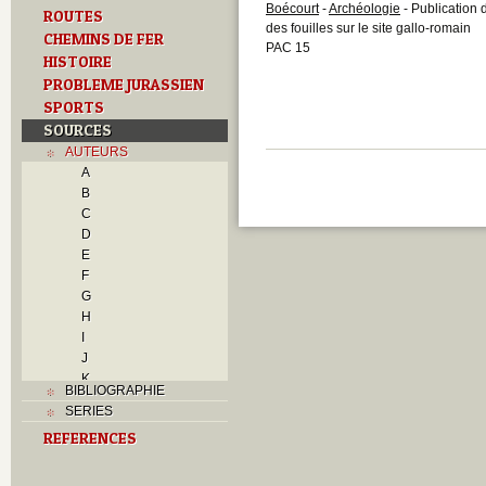
Boécourt
-
Archéologie
- Publication 
ROUTES
des fouilles sur le site gallo-romain
CHEMINS DE FER
PAC 15
HISTOIRE
PROBLEME JURASSIEN
SPORTS
SOURCES
AUTEURS
A
B
C
D
E
F
G
H
I
J
K
BIBLIOGRAPHIE
L
SERIES
M
REFERENCES
N
O
P