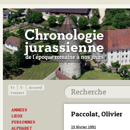
T+
T-
Accueil
Contact
ANNEES
Paccolat, Olivier
LIEUX
PERSONNES
15 février 1991
ALPHABET