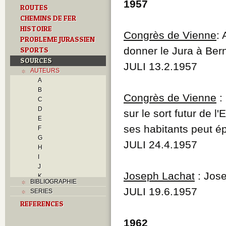
1957
ROUTES
CHEMINS DE FER
HISTOIRE
Congrès de Vienne
:
PROBLEME JURASSIEN
donner le Jura à Ber
SPORTS
SOURCES
JULI 13.2.1957
AUTEURS
A
B
Congrès de Vienne
:
C
D
sur le sort futur de 
E
ses habitants peut é
F
G
JULI 24.4.1957
H
I
J
Joseph Lachat
: Jose
K
BIBLIOGRAPHIE
L
JULI 19.6.1957
SERIES
M
REFERENCES
N
O
1962
P