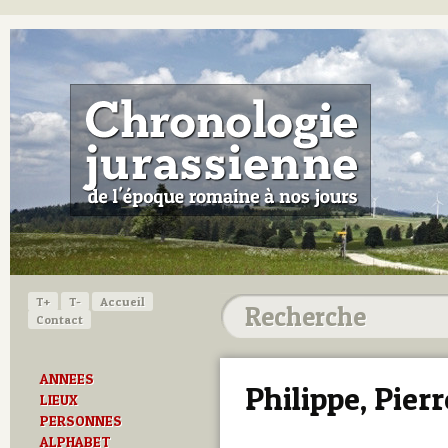
T+
T-
Accueil
Contact
ANNEES
Philippe, Pierr
LIEUX
PERSONNES
ALPHABET