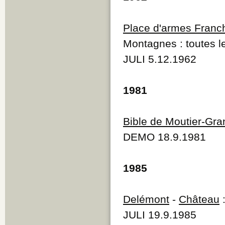
Q
R
Place d'armes Fran
S
T
Montagnes : toutes 
U
V
JULI 5.12.1962
W
Y
Z
1981
Bible de Moutier-Gra
DEMO 18.9.1981
1985
Delémont
-
Château
:
JULI 19.9.1985