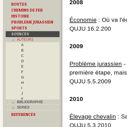
2008
ROUTES
CHEMINS DE FER
HISTOIRE
Économie
: Où va l'
PROBLEME JURASSIEN
QUJU 16.2.200
SPORTS
SOURCES
AUTEURS
2009
A
B
C
D
Problème jurassien
-
E
première étape, mais 
F
G
QUJU 5.5.2009
H
I
J
2010
K
BIBLIOGRAPHIE
L
SERIES
M
REFERENCES
N
Élevage chevalin
: Sa
O
QUJU 5.3.2010
P