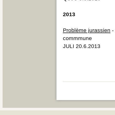
Q
R
2013
S
T
U
V
Problème jurassien
W
commmune
Y
Z
JULI 20.6.2013