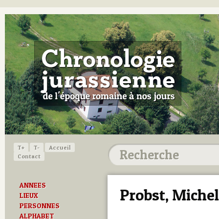
T+
T-
Accueil
Contact
ANNEES
Probst, Michel
LIEUX
PERSONNES
ALPHABET