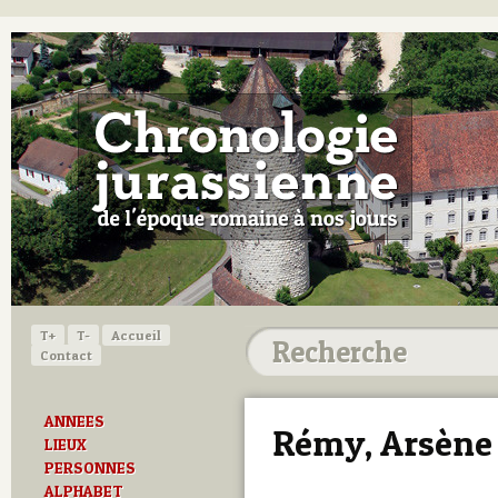
T+
T-
Accueil
Contact
ANNEES
Rémy, Arsène
LIEUX
PERSONNES
ALPHABET