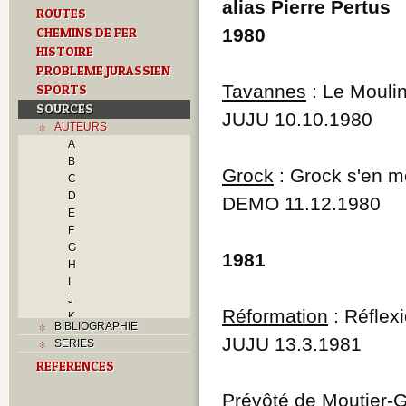
alias Pierre Pertus
ROUTES
CHEMINS DE FER
1980
HISTOIRE
PROBLEME JURASSIEN
Tavannes
: Le Mouli
SPORTS
SOURCES
JUJU 10.10.1980
AUTEURS
A
B
Grock
: Grock s'en m
C
D
DEMO 11.12.1980
E
F
G
1981
H
I
J
Réformation
: Réflex
K
BIBLIOGRAPHIE
L
JUJU 13.3.1981
SERIES
M
REFERENCES
N
O
Prévôté de Moutier-
P