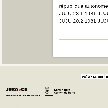
Q
république autonome
R
JUJU 23.1.1981 JUJ
S
T
JUJU 20.2.1981 JUJ
U
V
W
Y
Z
PRÉSENTATION
D