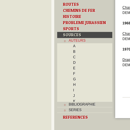
ROUTES
Cha
CHEMINS DE FER
DEM
HISTOIRE
PROBLEME JURASSIEN
196
SPORTS
Cha
SOURCES
DEM
AUTEURS
A
197
B
C
Drap
D
DEM
E
F
G
H
I
J
K
BIBLIOGRAPHIE
L
SERIES
M
REFERENCES
N
O
P