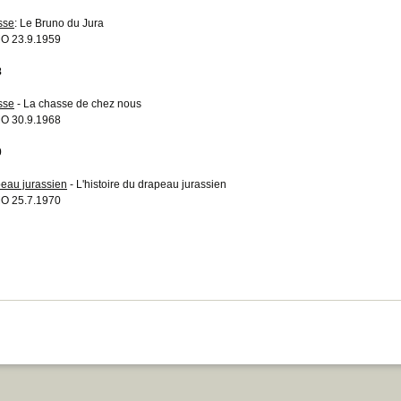
sse
: Le Bruno du Jura
O 23.9.1959
8
sse
- La chasse de chez nous
O 30.9.1968
0
eau jurassien
- L'histoire du drapeau jurassien
O 25.7.1970