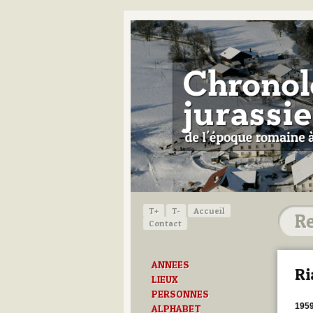
T+
T-
Accueil
Contact
ANNEES
Ri
LIEUX
PERSONNES
195
ALPHABET