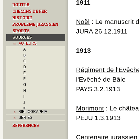
1911
ROUTES
CHEMINS DE FER
HISTOIRE
Noël
: Le manuscrit 
PROBLEME JURASSIEN
JURA 26.12.1911
SPORTS
SOURCES
AUTEURS
1913
A
B
C
D
Régiment de l'Evêch
E
l'Evêché de Bâle
F
G
PAYS 3.2.1913
H
I
J
Morimont
: Le châte
K
BIBLIOGRAPHIE
L
PEJU 1.3.1913
SERIES
M
REFERENCES
N
O
Centenaire jurassie
P