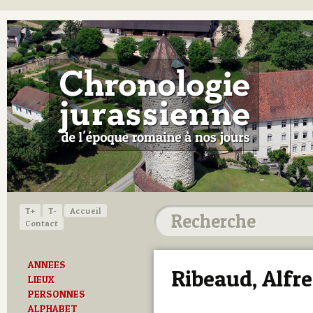
T+
T-
Accueil
Contact
ANNEES
Ribeaud, Alfr
LIEUX
PERSONNES
ALPHABET