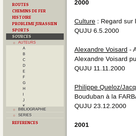
2000
ROUTES
CHEMINS DE FER
HISTOIRE
Culture
: Regard sur l
PROBLEME JURASSIEN
QUJU 6.5.2000
SPORTS
SOURCES
AUTEURS
Alexandre Voisard
- 
A
B
Alexandre Voisard p
C
D
QUJU 11.11.2000
E
F
G
Philippe Queloz/Ja
H
I
Bouduban à la FARB/
J
QUJU 23.12.2000
K
BIBLIOGRAPHIE
L
SERIES
M
REFERENCES
N
2001
O
P