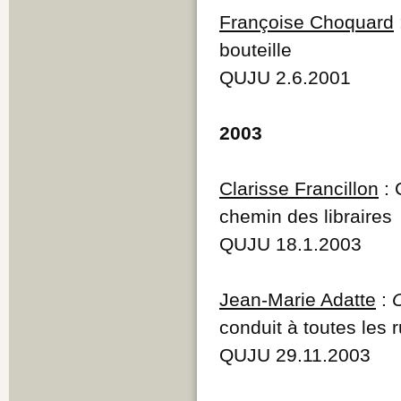
Q
Françoise Choquard
R
bouteille
S
T
QUJU 2.6.2001
U
V
W
2003
Y
Z
Clarisse Francillon
: 
chemin des libraires
QUJU 18.1.2003
Jean-Marie Adatte
:
conduit à toutes les 
QUJU 29.11.2003