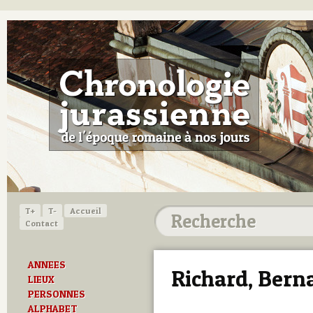
T+
T-
Accueil
Contact
ANNEES
Richard, Bern
LIEUX
PERSONNES
ALPHABET