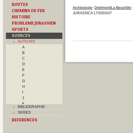
ROUTES
Archéologie
-
Delémont/La Beuchille
:
CHEMINS DE FER
JURASSICA 17/2003/37
HISTOIRE
PROBLEME JURASSIEN
SPORTS
SOURCES
AUTEURS
A
B
C
D
E
F
G
H
I
J
K
BIBLIOGRAPHIE
L
SERIES
M
REFERENCES
N
O
P