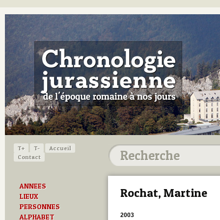
T+
T-
Accueil
Contact
ANNEES
Rochat, Martine
LIEUX
PERSONNES
2003
ALPHABET