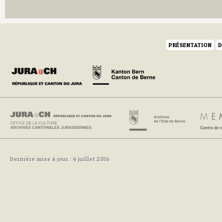
Q
R
S
T
U
PRÉSENTATION
D
V
W
Y
Z
Dernière mise à jour : 4 juillet 2016