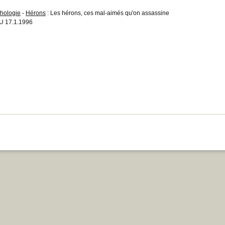
thologie
-
Hérons
: Les hérons, ces mal-aimés qu'on assassine
 17.1.1996