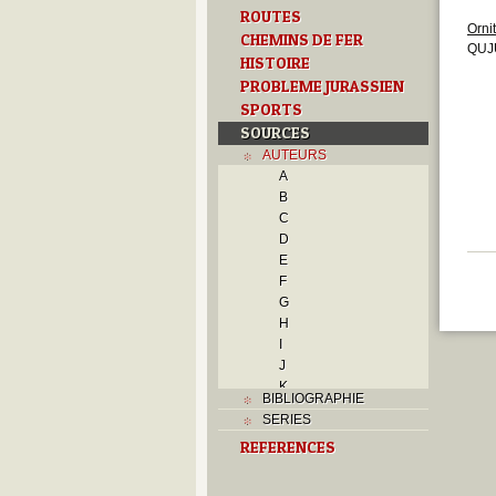
ROUTES
Orni
CHEMINS DE FER
QUJU
HISTOIRE
PROBLEME JURASSIEN
SPORTS
SOURCES
AUTEURS
A
B
C
D
E
F
G
H
I
J
K
BIBLIOGRAPHIE
L
SERIES
M
REFERENCES
N
O
P