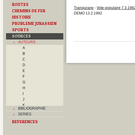
ROUTES
Transjurane
-
Vote populaire 7.3.198
CHEMINS DE FER
DEMO 13.2.1982
HISTOIRE
PROBLEME JURASSIEN
SPORTS
SOURCES
AUTEURS
A
B
C
D
E
F
G
H
I
J
K
BIBLIOGRAPHIE
L
SERIES
M
REFERENCES
N
O
P