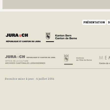
Q
R
S
T
U
PRÉSENTATION
D
V
W
Y
Z
Dernière mise à jour : 4 juillet 2016