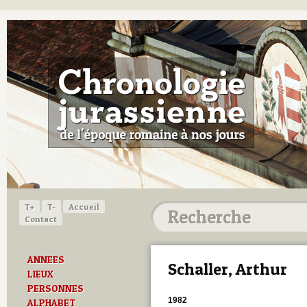
T+
T-
Accueil
Contact
ANNEES
Schaller, Arthur
LIEUX
PERSONNES
1982
ALPHABET