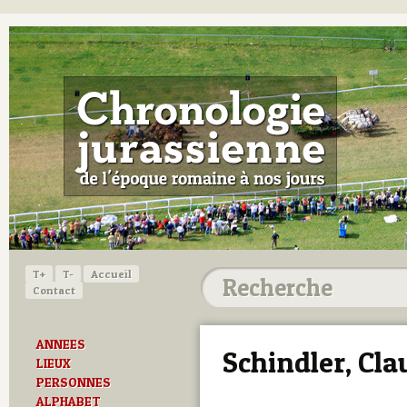
T+
T-
Accueil
Contact
ANNEES
Schindler, Cla
LIEUX
PERSONNES
ALPHABET