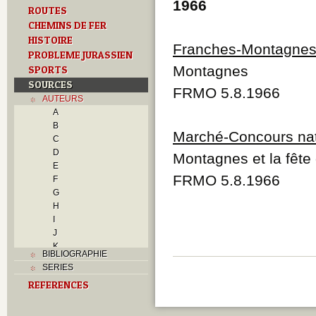
1966
ROUTES
CHEMINS DE FER
HISTOIRE
Franches-Montagne
PROBLEME JURASSIEN
Montagnes
SPORTS
SOURCES
FRMO 5.8.1966
AUTEURS
A
B
Marché-Concours nat
C
D
Montagnes et la fête
E
FRMO 5.8.1966
F
G
H
I
J
K
BIBLIOGRAPHIE
L
SERIES
M
REFERENCES
N
O
P