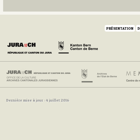
Q
R
S
T
U
PRÉSENTATION
D
V
W
Y
Z
Dernière mise à jour : 4 juillet 2016