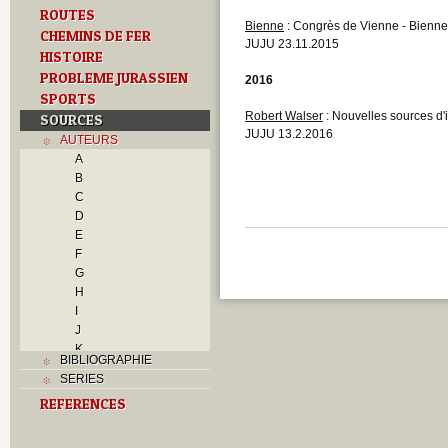
ROUTES
Bienne
: Congrès de Vienne - Bienne,
CHEMINS DE FER
JUJU 23.11.2015
HISTOIRE
PROBLEME JURASSIEN
2016
SPORTS
Robert Walser
: Nouvelles sources d'
SOURCES
JUJU 13.2.2016
AUTEURS
A
B
C
D
E
F
G
H
I
J
K
BIBLIOGRAPHIE
L
SERIES
M
REFERENCES
N
O
P