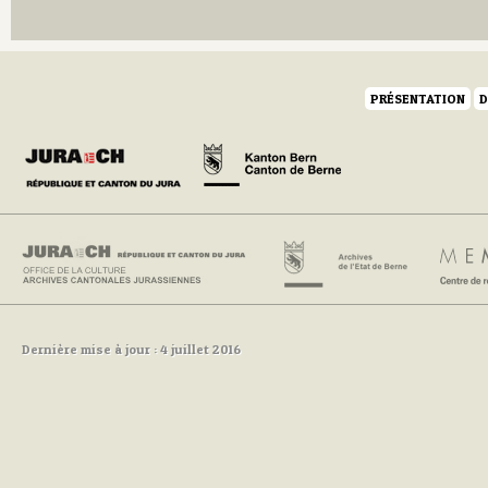
Q
R
S
T
U
PRÉSENTATION
D
V
W
Y
Z
Dernière mise à jour : 4 juillet 2016